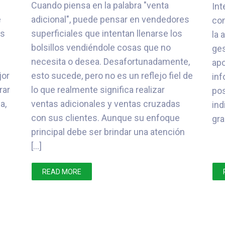
Cuando piensa en la palabra "venta
Int
e
adicional", puede pensar en vendedores
con
as
superficiales que intentan llenarse los
la 
bolsillos vendiéndole cosas que no
ges
necesita o desea. Desafortunadamente,
apo
jor
esto sucede, pero no es un reflejo fiel de
inf
rar
lo que realmente significa realizar
pos
a,
ventas adicionales y ventas cruzadas
ind
con sus clientes. Aunque su enfoque
gra
principal debe ser brindar una atención
[…]
READ MORE