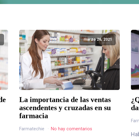
1
marzo 26, 2021
de
La importancia de las ventas
¿Q
ascendentes y cruzadas en su
da
farmacia
Far
Farmatechie
No hay comentarios
Hab